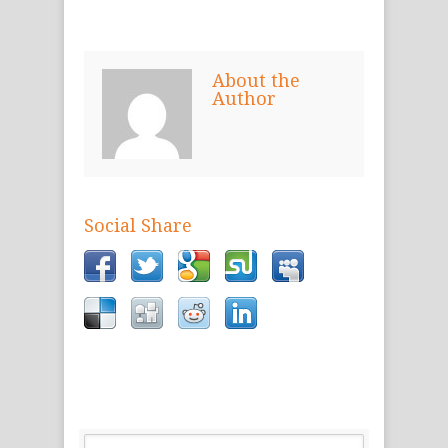
About the
Author
Social Share