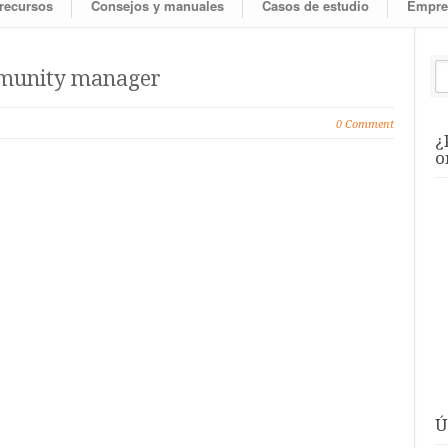
 recursos
Consejos y manuales
Casos de estudio
Empre
mmunity manager
0 Comment
¿
o
Ú