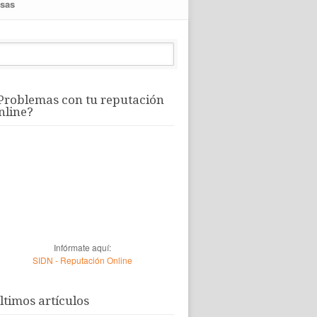
sas
Problemas con tu reputación
nline?
Infórmate aquí:
SIDN - Reputación Online
ltimos artículos