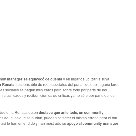
ity manager se equivocó de cuenta
y en lugar de utilizar la suya
 a Renata
, responsable de redes sociales del portal, de que llegaría tarde
des sociales se pagan muy caros pero sobre todo por parte de los
ucificados y reciben cientos de críticas ya no sólo por parte de los
 duelen a Renata, quien
destaca que ante todo, un community
os aquellos que se burlan, pueden cometer el mismo error o peor el día
 así lo han entendido y han mostrado su
apoyo al community manager
.