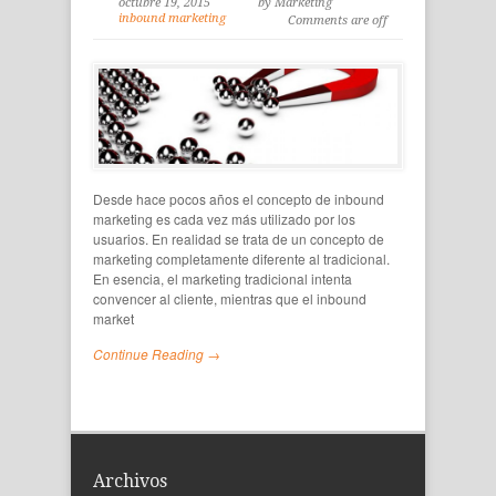
octubre 19, 2015
by Marketing
inbound marketing
Comments are off
Desde hace pocos años el concepto de inbound
marketing es cada vez más utilizado por los
usuarios. En realidad se trata de un concepto de
marketing completamente diferente al tradicional.
En esencia, el marketing tradicional intenta
convencer al cliente, mientras que el inbound
market
Continue Reading →
Archivos