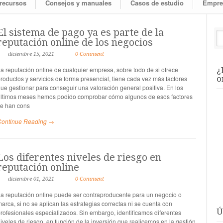
 recursos
Consejos y manuales
Casos de estudio
Empre
El sistema de pago ya es parte de la
reputación online de los negocios
diciembre 15, 2021
0 Comment
a reputación online de cualquier empresa, sobre todo de si ofrece
¿
o
roductos y servicios de forma presencial, tiene cada vez más factores
ue gestionar para conseguir una valoración general positiva. En los
ltimos meses hemos podido comprobar cómo algunos de esos factores
e han cons
Continue Reading →
Los diferentes niveles de riesgo en
reputación online
diciembre 01, 2021
0 Comment
a reputación online puede ser contraproducente para un negocio o
arca, si no se aplican las estrategias correctas ni se cuenta con
Ú
rofesionales especializados. Sin embargo, identificamos diferentes
iveles de riesgo, en función de la inversión que realicemos en la gestión