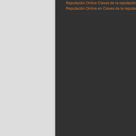
Reputación Online Claves de la reputació
Reputación Online
en
Claves de la reputac