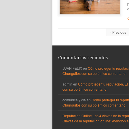
p
d
‹ Previous
Comentarios recientes
JUAN FELIX
en
Cómo proteger tu reputaci
Chunguitos con su polémico comentario
admin
en
Cómo proteger tu reputación. El
con su polémico comentario
comunica y cia
en
Cómo proteger tu reputa
Chunguitos con su polémico comentario
Reputación Online Las 4 claves de la repu
Claves de la reputación online: Atención al