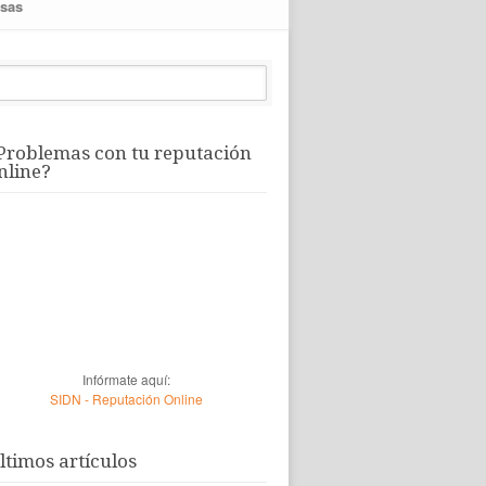
sas
Problemas con tu reputación
nline?
Infórmate aquí:
SIDN - Reputación Online
ltimos artículos