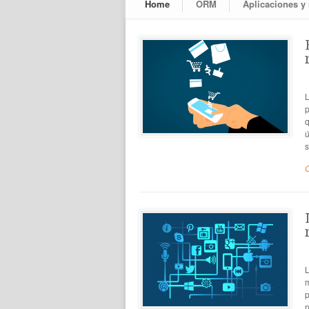
Home
ORM
Aplicaciones y
L
p
q
ú
s
L
m
p
n