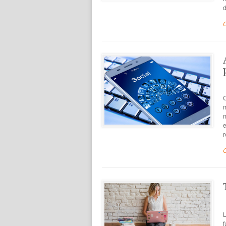
d
C
m
m
e
r
L
f