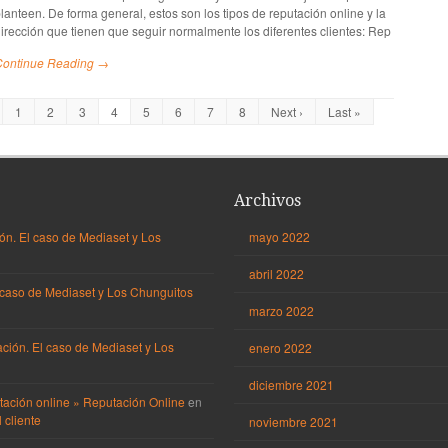
lanteen. De forma general, estos son los tipos de reputación online y la
irección que tienen que seguir normalmente los diferentes clientes: Rep
Continue Reading →
1
2
3
4
5
6
7
8
Next ›
Last »
Archivos
ón. El caso de Mediaset y Los
mayo 2022
abril 2022
 caso de Mediaset y Los Chunguitos
marzo 2022
ción. El caso de Mediaset y Los
enero 2022
diciembre 2021
tación online » Reputación Online
en
 cliente
noviembre 2021